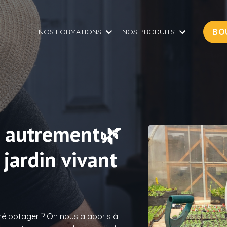
BO
NOS FORMATIONS
NOS PRODUITS
r autrement
🌿
 jardin vivant
arré potager ? On nous a appris à