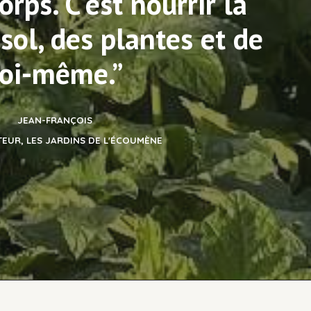
orps. C'est nourrir la
 sol, des plantes et de
oi-même.”
JEAN-FRANÇOIS
EUR, LES JARDINS DE L'ÉCOUMÈNE