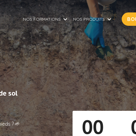
BO
NOS FORMATIONS
NOS PRODUITS
de sol
00
pieds ? 🌱